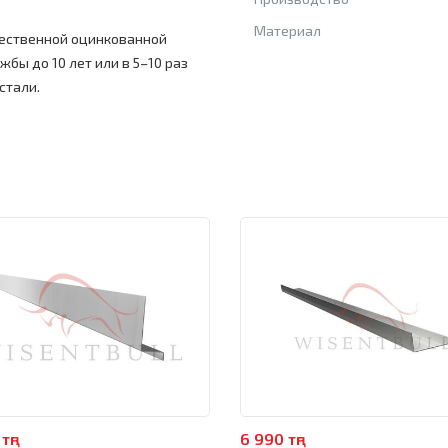
Материал
чественной оцинкованной
жбы до 10 лет или в 5–10 раз
стали.
тңг
6 990 тңг