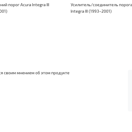
ий порог Acura Integra III
Усилитель/соединитель порога
001)
Integra III (1993–2001)
ся своим мнением об этом продукте