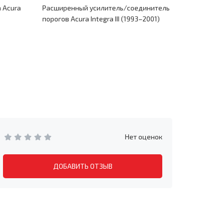
 Acura
Расширенный усилитель/соединитель
Поддомкрат
порогов Acura Integra III (1993–2001)
2001)
Нет оценок
ДОБАВИТЬ ОТЗЫВ