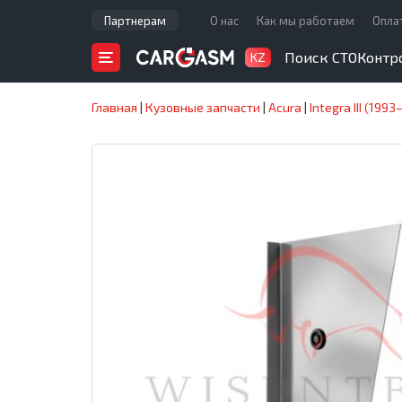
Партнерам
О нас
Как мы работаем
Опла
Поиск СТО
Контр
KZ
Главная
|
Кузовные запчасти
|
Acura
|
Integra III (1993