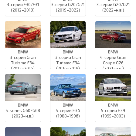
3-серии F30/F31
3-серии G20/G21
3-серии G20/G21
(2012–2019)
(2019–2022)
(2022–н.в.)
BMW
BMW
BMW
3-серии Gran
3-серии Gran
4-серии Gran
Turismo F34
Turismo F34
Coupe G26
(2013–2016)
(2016–2019)
(2021–н.в.)
BMW
BMW
BMW
5-series G60/G68
5-серии E34
5-серии E39
(2023–н.в.)
(1988–1996)
(1995–2003)