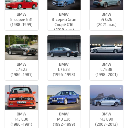
BMW
BMW
BMW
8-серии E31
8-серии Gran
i4 G26
(1988–1999)
Coupé G16
(2021–н.в.)
(2019–н.в.)
BMW
BMW
BMW
L7 E23
L7 E38
L7 E38
(1986–1987)
(1996–1998)
(1998–2001)
BMW
BMW
BMW
M3 E30
M3 E36
M3 E90
(1986–1991)
(1992–1999)
(2007–2013)