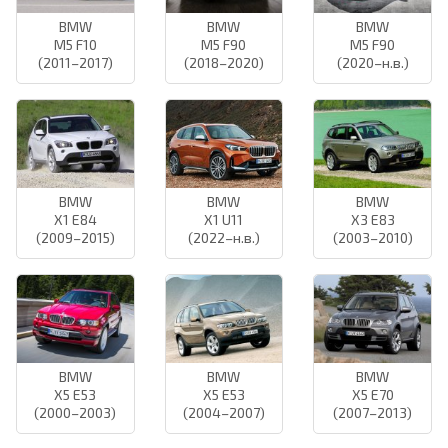
BMW
BMW
BMW
M5 F10
M5 F90
M5 F90
(2011–2017)
(2018–2020)
(2020–н.в.)
BMW
BMW
BMW
X1 E84
X1 U11
X3 E83
(2009–2015)
(2022–н.в.)
(2003–2010)
BMW
BMW
BMW
X5 E53
X5 E53
X5 E70
(2000–2003)
(2004–2007)
(2007–2013)