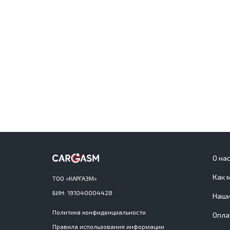
О на
Как 
ТОО «КАРГАЗМ»
БИН: 191040004428
Наши
Политика конфиденциальности
Опла
Правила использования информации