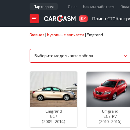
Партнерам
О нас
Как мы работаем
Опла
Поиск СТО
Контр
KZ
Главная
|
Кузовные запчасти
|
Emgrand
Выберите модель автомобиля
Emgrand
Emgrand
EC7
EC7-RV
(2009–2014)
(2010–2014)