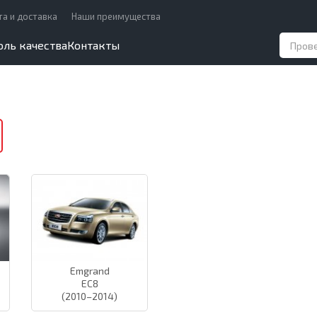
та и доставка
Наши преимущества
оль качества
Контакты
Emgrand
EC8
(2010–2014)