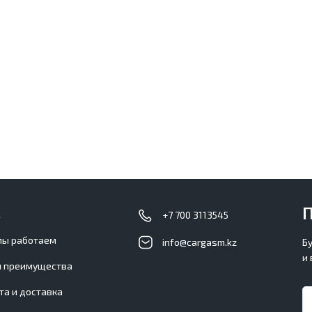
П
с
+7 700 3113545
мы работаем
info@cargasm.kz
Б
и
 преимущества
та и доставка