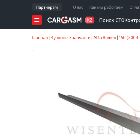
Партнерам
О нас
Как мы работаем
Опла
Поиск СТО
Контр
KZ
Главная
|
Кузовные запчасти
|
Alfa Romeo
|
156 (2003