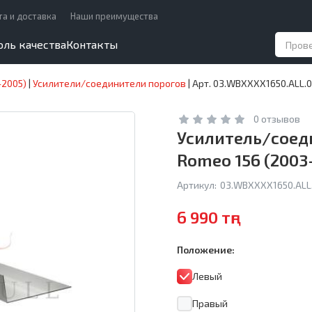
та и доставка
Наши преимущества
оль качества
Контакты
–2005)
|
Усилители/соединители порогов
|
Арт. 03.WBXXXX1650.ALL.0
0 отзывов
Усилитель/соеди
Romeo 156 (2003
Артикул:
03.WBXXXX1650.ALL.
6 990 тңг
Положение:
Левый
Правый