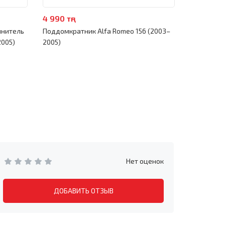
4 990 тңг
4 990 тңг
инитель
Поддомкратник Alfa Romeo 156 (2003–
Торцевая 
2005)
2005)
(2003–200
Нет оценок
ДОБАВИТЬ ОТЗЫВ