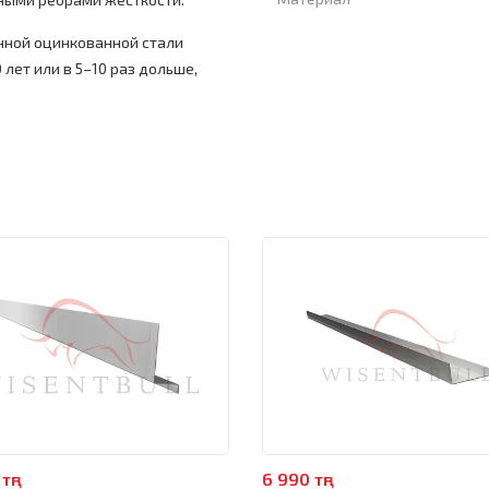
нной оцинкованной стали
 лет или в 5–10 раз дольше,
тңг
6 990 тңг