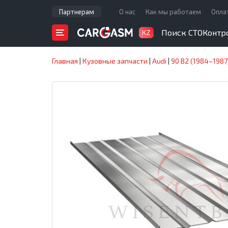
Партнерам
О нас
Как мы работаем
Опла
Поиск СТО
Контр
KZ
Главная
|
Кузовные запчасти
|
Audi
|
90 B2 (1984–1987