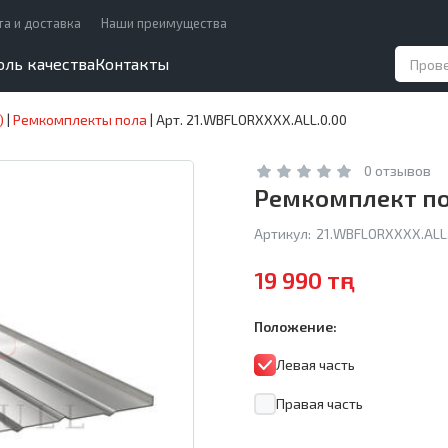
та и доставка
Наши преимущества
оль качества
Контакты
)
|
Ремкомплекты пола
|
Арт. 21.WBFLORXXXX.ALL.0.00
0 отзывов
Ремкомплект пол
Артикул:
21.WBFLORXXXX.ALL.
19 990 тңг
Положение:
Левая часть
Правая часть