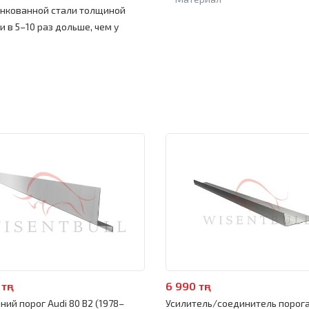
нкованной стали толщиной
и в 5–10 раз дольше, чем у
тңг
6 990 тңг
ний порог Audi 80 B2 (1978–
Усилитель/соединитель порога