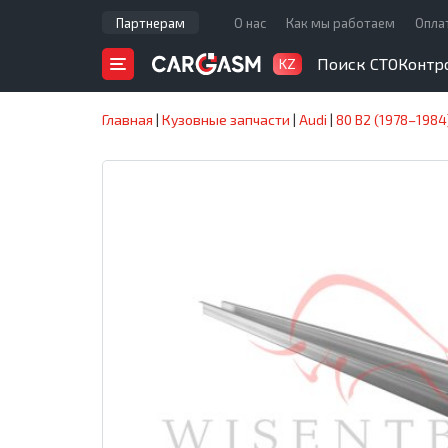
Партнерам
О нас
Как мы работаем
Опла
Поиск СТО
Контр
KZ
Главная
|
Кузовные запчасти
|
Audi
|
80 B2 (1978–1984