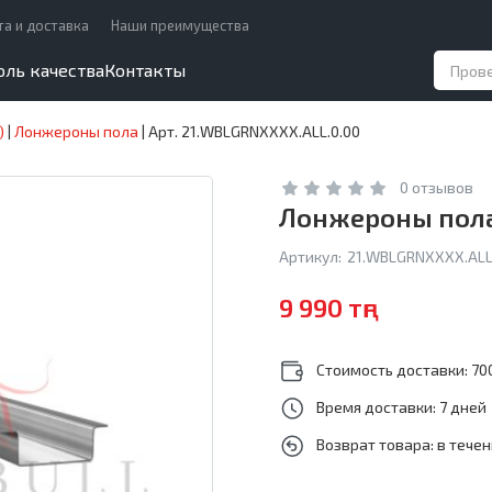
та и доставка
Наши преимущества
оль качества
Контакты
)
|
Лонжероны пола
|
Арт. 21.WBLGRNXXXX.ALL.0.00
0 отзывов
Лонжероны пола 
Артикул:
21.WBLGRNXXXX.ALL
9 990 тңг
Стоимость доставки: 700
Время доставки: 7 дней
Возврат товара: в тече