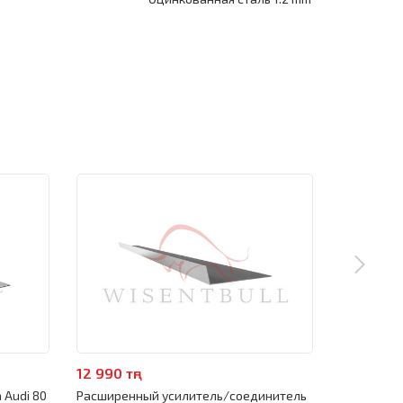
12 990 тңг
4 990 тңг
 Audi 80
Расширенный усилитель/соединитель
Поддомкра