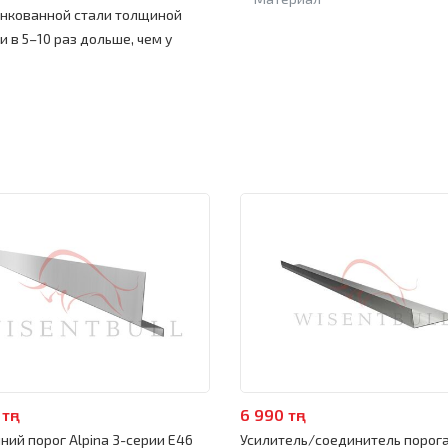
нкованной стали толщиной
и в 5–10 раз дольше, чем у
тңг
6 990 тңг
ний порог Alpina 3-серии E46
Усилитель/соединитель порога