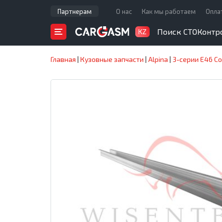
Партнерам
О нас
Как мы работаем
Опла
Поиск СТО
Контр
KZ
Главная
|
Кузовные запчасти
|
Alpina
|
3-серии E46 C