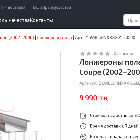
та и доставка
Наши преимущества
оль качества
Контакты
oupe (2002–2006)
|
Лонжероны пола
|
Арт. 21.WBLGRNXXXX.ALL.0.00
0 отзывов
Лонжероны пола 
Coupe (2002–200
Артикул:
21.WBLGRNXXXX.ALL
9 990 тңг
Стоимость доставки: 700
Время доставки: 7 дней
Возврат товара: в тече