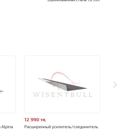
12 990 тңг
4 990 тңг
 Alpina
Расширенный усилитель/соединитель
Поддомкра