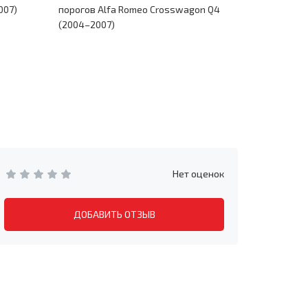
007)
порогов Alfa Romeo Crosswagon Q4
Crosswago
(2004–2007)
Нет оценок
ДОБАВИТЬ ОТЗЫВ