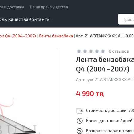
та и доставка
Наши преимущества
оль качества
Контакты
on Q4 (2004–2007)
|
Ленты бензобака
|
Арт. 21.WBTANKXXXX.ALL.0.00
0 отзывов
Лента бензобака
Q4 (2004–2007)
Артикул:
21.WBTANKXXXX.ALL
4 990 тңг
Стоимость доставки: 700
Время доставки: 7 дней
Возврат товара: в тече