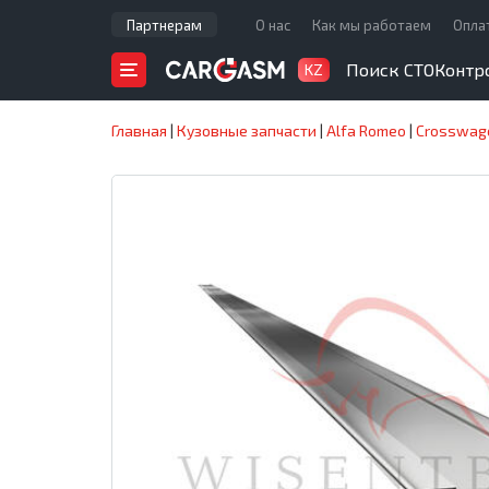
Партнерам
О нас
Как мы работаем
Опла
Поиск СТО
Контр
KZ
Главная
|
Кузовные запчасти
|
Alfa Romeo
|
Crosswag