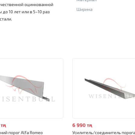
ачественной оцинкованной
Ширина
 до 10 лет или в 5–10 раз
стали.
тңг
6 990 тңг
ний порог Alfa Romeo
Усилитель/соединитель порога