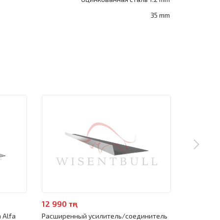
35 mm
12 990 тңг
4 990 тңг
 Alfa
Расширенный усилитель/соединитель
Поддомкра