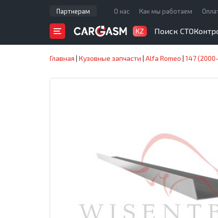
Партнерам
О нас
Как мы работаем
Опла
Поиск СТО
Контр
KZ
Главная
|
Кузовные запчасти
|
Alfa Romeo
|
147 (2000