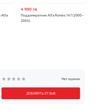
4 990 тңг
4 990 тңг
 Alfa
Поддомкратник Alfa Romeo 147 (2000–
Торцевая 
2004)
(2000–200
Нет оценок
ДОБАВИТЬ ОТЗЫВ