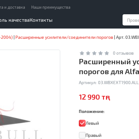
та и доставка
Наши преимущества
оль качества
Контакты
–2004)
|
Расширенные усилители/соединители порогов
|
Арт. 03.WB
0 отзывов
Расширенный у
порогов для Alf
Артикул:
03.WBXEXT1900.ALL.
12 990 тңг
Положение:
Левый
Правый