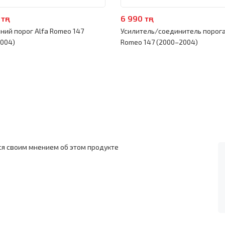
тңг
6 990 тңг
ний порог Alfa Romeo 147
Усилитель/соединитель порога
004)
Romeo 147 (2000–2004)
ся своим мнением об этом продукте