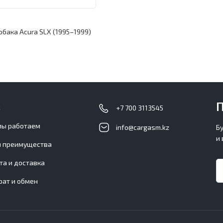
обака Acura SLX (1995–1999)
П
с
+7 700 3113545
мы работаем
info@cargasm.kz
Б
и
 преимущества
та и доставка
рат и обмен