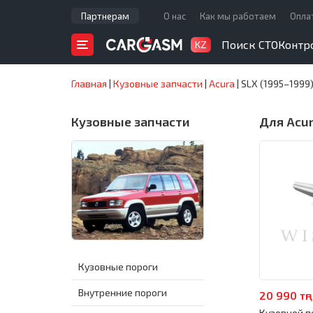
Партнерам
О нас
Как мы работаем
Опла
Поиск СТО
Контр
KZ
Главная
|
Кузовные запчасти
|
Acura
|
SLX (1995–1999
Кузовные запчасти
Для Acur
Кузовные пороги
Внутренние пороги
20 990 тңг
Кузовной по