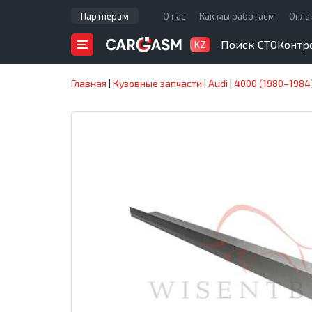
Партнерам
О нас
Как мы работаем
Опла
Поиск СТО
Контр
KZ
Главная
|
Кузовные запчасти
|
Audi
|
4000 (1980–1984