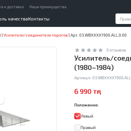
та и доставка
Наши преимущества
оль качества
Контакты
)
|
Усилители/соединители порогов
|
Арт. 03.WBXXXX1900.ALL.0.00
0 отзывов
Усилитель/соеди
(1980–1984)
Артикул:
03.WBXXXX1900.ALL
6 990 тңг
Положение:
Левый
Правый