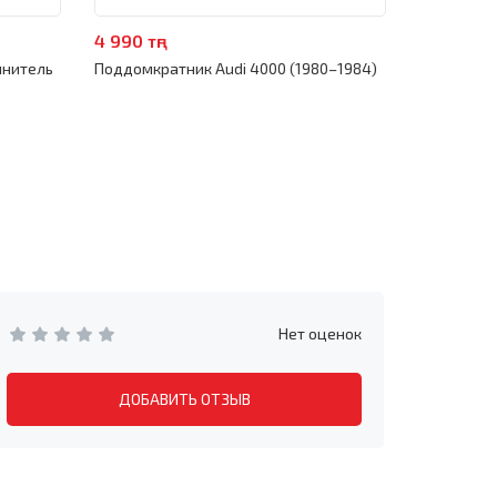
4 990 тңг
4 990 тңг
инитель
Поддомкратник Audi 4000 (1980–1984)
Торцевая 
1984)
Нет оценок
ДОБАВИТЬ ОТЗЫВ