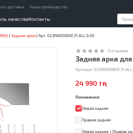
та и доставка
Наши преимущества
оль качества
Контакты
1996)
|
Задние арки
|
Арт. 02.BW0008XE31.ALL.0.00
0 отзывов
Задняя арка для 
Артикул:
02.BW0008XE31.ALL.
24 990 тңг
Положение:
Левая задняя
Правая задняя
Левая задняя + Правая за