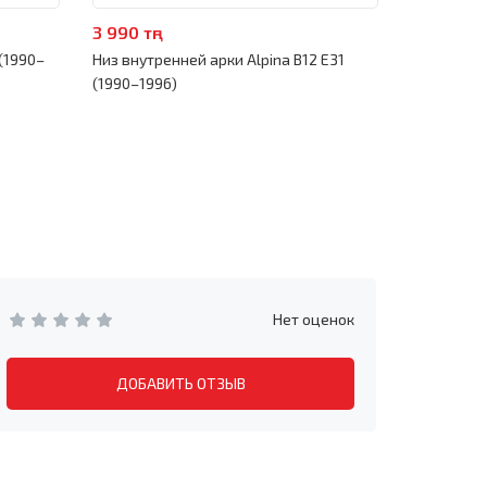
3 990 тңг
19 990 тңг
 (1990–
Низ внутренней арки Alpina B12 E31
Ремкомплек
(1990–1996)
1996)
Нет оценок
ДОБАВИТЬ ОТЗЫВ