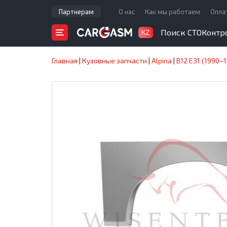
Партнерам
О нас
Как мы работаем
Опла
Поиск СТО
Контр
KZ
Главная
|
Кузовные запчасти
|
Alpina
|
B12 E31 (1990–