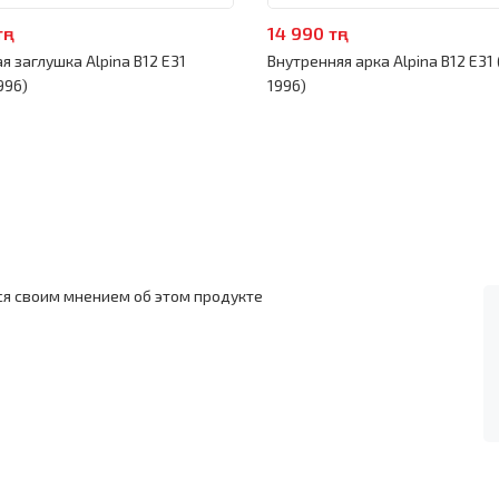
ңг
14 990 тңг
я заглушка Alpina B12 E31
Внутренняя арка Alpina B12 E31
996)
1996)
ся своим мнением об этом продукте