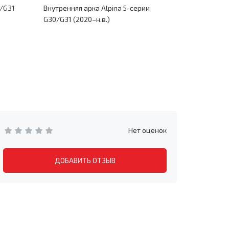
0/G31
Внутренняя арка Alpina 5-серии
Низ внутре
G30/G31 (2020–н.в.)
G30/G31 (2
Нет оценок
ДОБАВИТЬ ОТЗЫВ