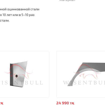
нной оцинкованной стали
 10 лет или в 5–10 раз
стали.
ңг
24 990 тңг