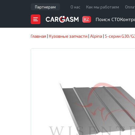
Партнерам
О нас
Как мы работаем
Опла
Поиск СТО
Контр
KZ
Главная
|
Кузовные запчасти
|
Alpina
|
5-серии G30/G3