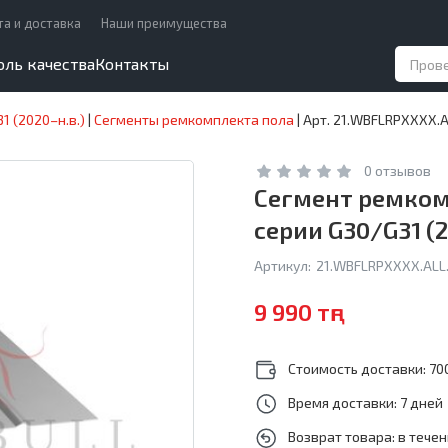
та и доставка
Наши преимущества
оль качества
Контакты
1 (2020–н.в.)
|
Сегменты ремкомплекта пола
|
Арт. 21.WBFLRPXXXX.A
0 отзывов
Сегмент ремкомп
серии G30/G31 (2
Артикул:
21.WBFLRPXXXX.ALL.
9 990 тңг
Стоимость доставки: 700
Время доставки: 7 дней
Возврат товара: в тече