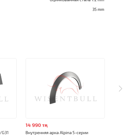
35 mm
14 990 тңг
3 990 тңг
0/G31
Внутренняя арка Alpina 5-серии
Низ внутре