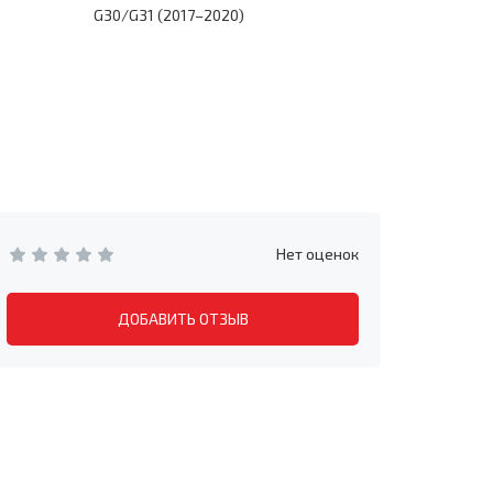
G30/G31 (2017–2020)
G30/G31 (
Нет оценок
ДОБАВИТЬ ОТЗЫВ