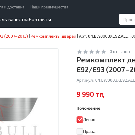
та и доставка
Наши преимущества
оль качества
Контакты
93 (2007–2013)
|
Ремкомплекты дверей
|
Арт. 04.BW0003XE92.ALL.F.0
0 отзывов
Ремкомплект две
E92/E93 (2007–2
Артикул:
04.BW0003XE92.ALL.
9 990 тңг
Положение:
Левая
Правая