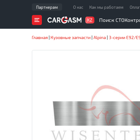
Партнерам
О нас
Как мы работаем
Опла
Поиск СТО
Контр
KZ
Главная
|
Кузовные запчасти
|
Alpina
|
3-серии E92/E