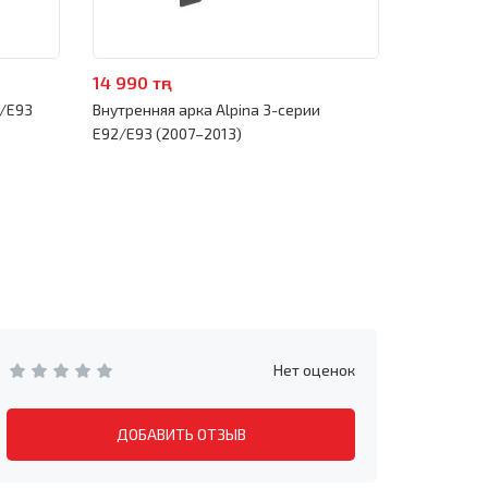
14 990 тңг
3 990 тңг
2/E93
Внутренняя арка Alpina 3-серии
Низ внутре
E92/E93 (2007–2013)
E92/E93 (
Нет оценок
ДОБАВИТЬ ОТЗЫВ