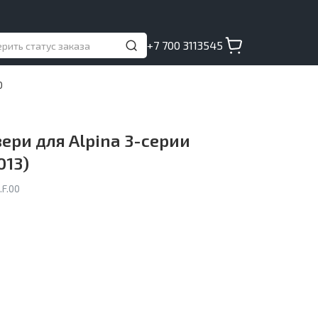
+7 700 3113545
0
ри для Alpina 3-серии
013)
F.00