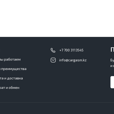
П
с
+7 700 3113545
мы работаем
info@cargasm.kz
Б
и
 преимущества
та и доставка
рат и обмен