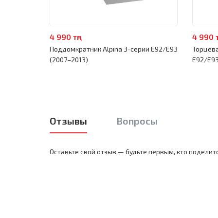
4 990 тңг
4 990 т
Поддомкратник Alpina 3-серии E92/E93
Торцева
(2007–2013)
E92/E93
Отзывы
Вопросы
Оставьте свой отзыв — будьте первым, кто поделит