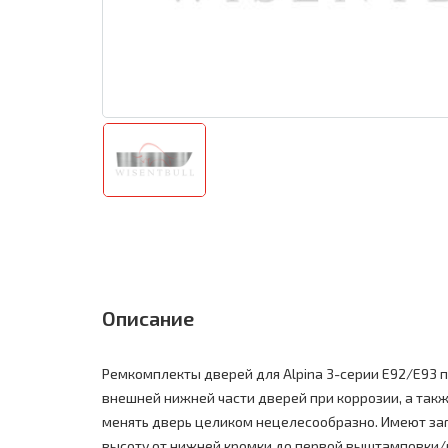
Описание
Ремкомплекты дверей для Alpina 3-серии E92/E93 
внешней нижней части дверей при коррозии, а также
менять дверь целиком нецелесообразно. Имеют заг
высоту от нижней кромки до первой выштамповки/м