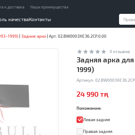
та и доставка
Наши преимущества
оль качества
Контакты
993–1999)
|
Задние арки
|
Арт. 02.BW0003XE36.2CP.0.00
0 отзывов
Задняя арка для 
1999)
Артикул:
02.BW0003XE36.2CP.
24 990 тңг
Положение:
Левая задняя
Правая задняя