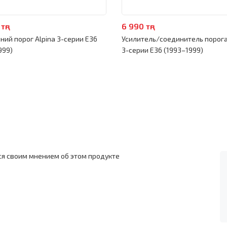
тңг
6 990 тңг
ний порог Alpina 3-серии E36
Усилитель/соединитель порога
999)
3-серии E36 (1993–1999)
ся своим мнением об этом продукте