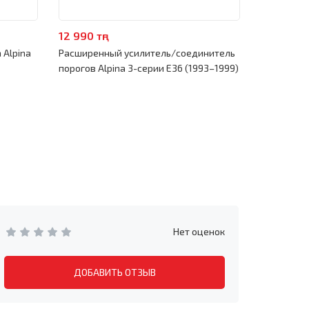
12 990 тңг
4 990 тңг
 Alpina
Расширенный усилитель/соединитель
Поддомкра
порогов Alpina 3-серии E36 (1993–1999)
(1993–199
Нет оценок
ДОБАВИТЬ ОТЗЫВ