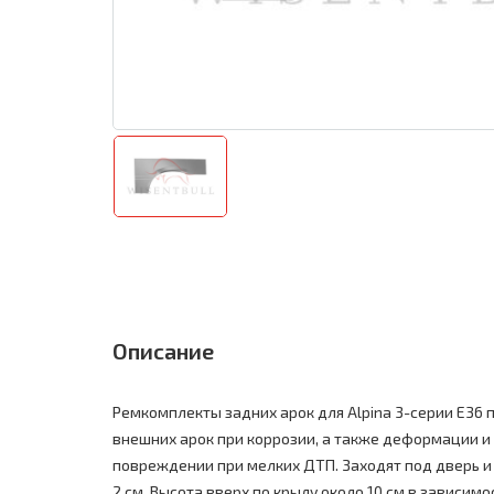
Описание
Ремкомплекты задних арок для Alpina 3-серии E36
внешних арок при коррозии, а также деформации и
повреждении при мелких ДТП. Заходят под дверь и 
2 см. Высота вверх по крылу около 10 см в зависим