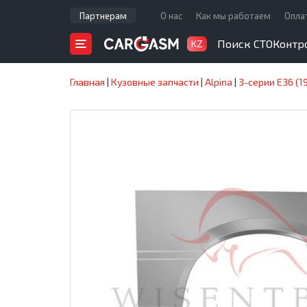
Партнерам
О нас
Как мы работаем
Опла
Поиск СТО
Контр
KZ
Главная
|
Кузовные запчасти
|
Alpina
|
3-серии E36 (1