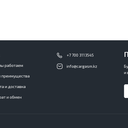
П
с
+7 700 3113545
мы работаем
info@cargasm.kz
Б
и
 преимущества
та и доставка
рат и обмен