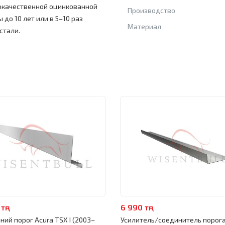
кокачественной оцинкованной
Производство
 до 10 лет или в 5–10 раз
Материал
стали.
тңг
6 990 тңг
ний порог Acura TSX I (2003–
Усилитель/соединитель порога