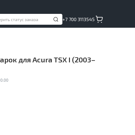
+7 700 3113545
арок для Acura TSX I (2003–
0.00