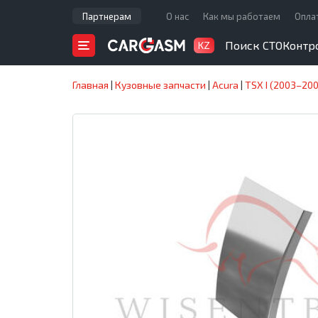
Партнерам
О нас
Как мы работаем
Опла
Поиск СТО
Контр
KZ
Главная
|
Кузовные запчасти
|
Acura
|
TSX I (2003–20