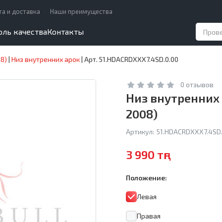
та и доставка
Наши преимущества
оль качества
Контакты
08)
|
Низ внутренних арок
|
Арт. 51.HDACRDXXX7.4SD.0.00
0 отзывов
Низ внутренних 
2008)
Артикул:
51.HDACRDXXX7.4SD.
3 990 тңг
Положение:
Левая
Правая