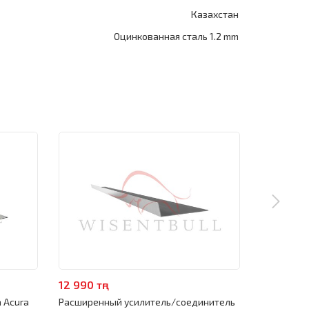
Казахстан
Оцинкованная сталь 1.2 mm
12 990 тңг
4 990 тңг
 Acura
Расширенный усилитель/соединитель
Поддомкра