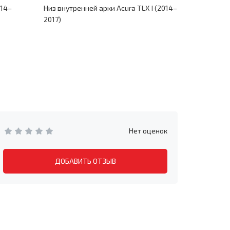
014–
Низ внутренней арки Acura TLX I (2014–
Ремкомплек
2017)
2017)
Нет оценок
ДОБАВИТЬ ОТЗЫВ