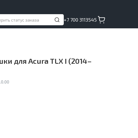
+7 700 3113545
ки для Acura TLX I (2014–
.0.00