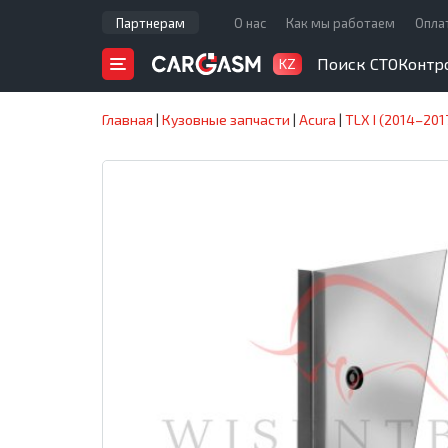
Партнерам
О нас
Как мы работаем
Опла
Поиск СТО
Контр
KZ
Главная
|
Кузовные запчасти
|
Acura
|
TLX I (2014–201