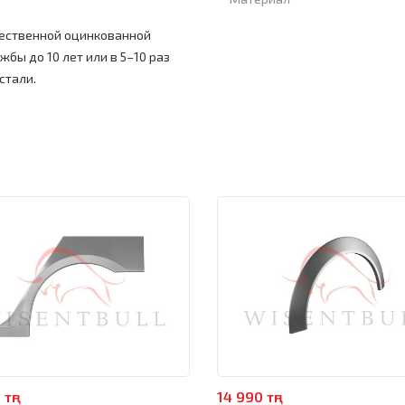
чественной оцинкованной
жбы до 10 лет или в 5–10 раз
стали.
тңг
14 990 тңг